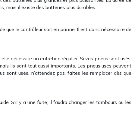
 des batteries plus grandes et plus puissantes. La durée de
s, mais il existe des batteries plus durables.
able que le contrôleur soit en panne. Il est donc nécessaire de
lle nécessite un entretien régulier. Si vos pneus sont usés,
 mais ils sont tout aussi importants. Les pneus usés peuvent
us sont usés, n’attendez pas, faites les remplacer dès que
ide. S’il y a une fuite, il faudra changer les tambours ou les