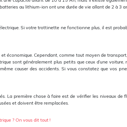
t une capacité allant de 10 à 15 Ah, mais il existe également
atteries au lithium-ion ont une durée de vie allant de 2 à 3 an
lectrique. Si votre trottinette ne fonctionne plus, il est prob
e et économique. Cependant, comme tout moyen de transport, e
ctrique sont généralement plus petits que ceux d’une voiture,
t même causer des accidents. Si vous constatez que vos pne
s. La première chose à faire est de vérifier les niveaux de flu
 usées et doivent être remplacées.
rique ? On vous dit tout !